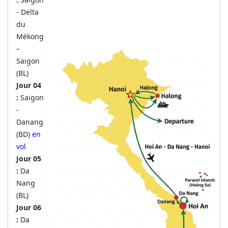
- Delta
du
Mékong
–
Saigon
(BL)
Jour 04
:
Saigon
-
Danang
(BD)
en
vol
Jour 05
:
Da
Nang
(BL)
Jour 06
:
Da