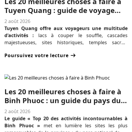
Les 20 meilleures choses à faire à
Tuyen Quang : guide de voyage
ultime sur la nature, l'histoire et la
2 août 2026
culture
Tuyen Quang offre aux voyageurs une multitude
d'activités :
lacs à couper le souffle, cascades
majestueuses, sites historiques, temples sacrés,
villages ethniques et nature préservée. Explorez les 20
Poursuivez votre lecture
incontournables de Tuyen Quang, de la zone
écotouristique de Na Hang et du site historique de Tan
Trao aux sources thermales de My Lam, et découvrez
un parfait équilibre entre aventure, culture, histoire et
expériences locales authentiques dans l'une des
Les 20 meilleures choses à faire à
destinations les plus captivantes du nord du Vietnam.
Binh Phuoc : un guide du pays du
caoutchouc et de la noix de cajou
2 août 2026
Le guide « Top 20 des activités incontournables à
Binh Phuoc »
met en lumière les sites les plus