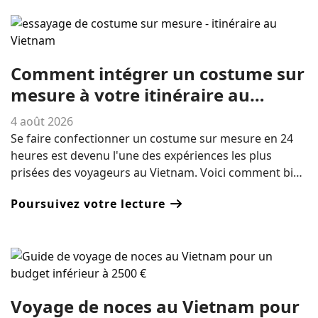
Hauts Plateaux du Centre – avec les meilleurs mois, les
itinéraires et des conseils pratiques pour organiser
votre voyage en 2026.
Comment intégrer un costume sur
mesure à votre itinéraire au
Vietnam
4 août 2026
Se faire confectionner un costume sur mesure en 24
heures est devenu l'une des expériences les plus
prisées des voyageurs au Vietnam. Voici comment bien
choisir son moment, s'il vaut mieux opter pour Hoi An
Poursuivez votre lecture
ou Hué, et comment l'intégrer facilement à un voyage
plus long.
Voyage de noces au Vietnam pour