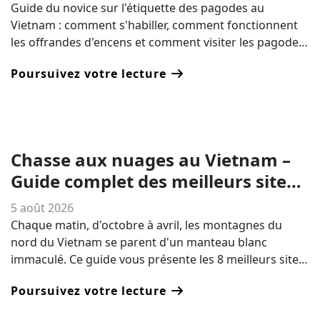
pour les novices
Guide du novice sur l'étiquette des pagodes au
Vietnam : comment s'habiller, comment fonctionnent
les offrandes d'encens et comment visiter les pagodes
respectueusement sans guide touristique ni
Poursuivez votre lecture
Vietnamiens.
Chasse aux nuages ​​au Vietnam –
Guide complet des meilleurs sites
d'observation de la mer de nuages
5 août 2026
Chaque matin, d'octobre à avril, les montagnes du
nord du Vietnam se parent d'un manteau blanc
immaculé. Ce guide vous présente les 8 meilleurs sites
d'observation des nuages ​​du pays – de l'emblématique
Poursuivez votre lecture
« Dinosaur Backbone » de Ta Xua aux plantations de
thé de Da Lat, en passant par les sommets cachés des