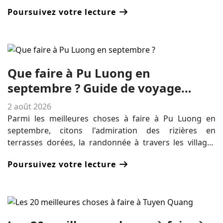
Ba aux majestueux sommets montagneux, villages
Poursuivez votre lecture
ethniques, cascades et cuisine locale authentique. Ce
guide de voyage vous promet des aventures
inoubliables, des paysages à couper le souffle et une
immersion culturelle dans le nord-ouest du Vietnam.
Que faire à Pu Luong en
septembre ? Guide de voyage
complet pour la saison du riz doré.
2 août 2026
Parmi les meilleures choses à faire à Pu Luong en
septembre, citons l'admiration des rizières en
terrasses dorées, la randonnée à travers les villages
thaï et muong, la visite de la cascade de Hieu, la
Poursuivez votre lecture
découverte des roues à eau en bambou et l'expérience
de la récolte du riz.