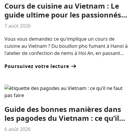
Cours de cuisine au Vietnam : Le
guide ultime pour les passionnés
de gastronomie (2026)
7 août 2026
Vous vous demandez ce qu'implique un cours de
cuisine au Vietnam ? Du bouillon pho fumant à Hanoï à
l'atelier de confection de nems à Hoi An, en passant
par les secrets du curry au lait de coco à Saigon, ce
Poursuivez votre lecture
guide vous présente les meilleurs cours de cuisine
régionale, leurs tarifs et les coutumes locales qui
rendent l'expérience inoubliable, sans oublier les
réponses aux questions les plus fréquentes des
voyageurs.
Guide des bonnes manières dans
les pagodes du Vietnam : ce qu’il
faut faire, ne pas faire et conseils
6 août 2026