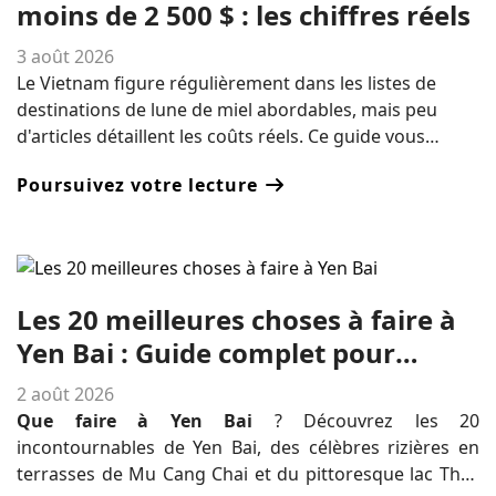
moins de 2 500 $ : les chiffres réels
3 août 2026
Le Vietnam figure régulièrement dans les listes de
destinations de lune de miel abordables, mais peu
d'articles détaillent les coûts réels. Ce guide vous
présente précisément ce que comprend un forfait lune
Poursuivez votre lecture
de miel au Vietnam à 2 500 $ : hébergement, visites
privées, croisière d'une nuit dans la baie d'Ha Long et
une expérience romantique incontournable. Vous y
trouverez également deux itinéraires prêts à l'emploi
et un aperçu honnête des activités qui nécessiteraient
Les 20 meilleures choses à faire à
un budget plus important.
Yen Bai : Guide complet pour
découvrir la beauté cachée du
2 août 2026
Nord-Ouest du Vietnam
Que faire à Yen Bai
? Découvrez les 20
incontournables de Yen Bai, des célèbres rizières en
terrasses de Mu Cang Chai et du pittoresque lac Thac